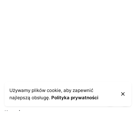
E-mail
*
Zapamiętaj moje dane w tej przeglądarce podczas
pisania kolejnych komentarzy.
Używamy plików cookie, aby zapewnić
najlepszą obsługę.
Polityka prywatności
Kontakt
43-300 Bielsko-Biała
ul. Cieszyńska 4