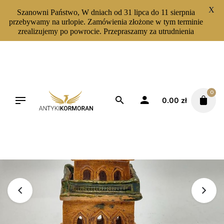
X
Szanowni Państwo, W dniach od 31 lipca do 11 sierpnia
przebywamy na urlopie. Zamówienia złożone w tym terminie
zrealizujemy po powrocie. Przepraszamy za utrudnienia
Skip
to
content
0
0.00
zł