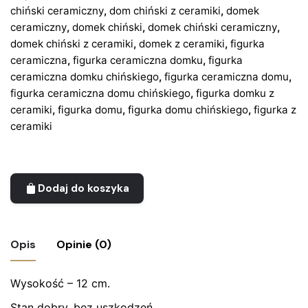
chiński ceramiczny
,
dom chiński z ceramiki
,
domek
ceramiczny
,
domek chiński
,
domek chiński ceramiczny
,
domek chiński z ceramiki
,
domek z ceramiki
,
figurka
ceramiczna
,
figurka ceramiczna domku
,
figurka
ceramiczna domku chińskiego
,
figurka ceramiczna domu
,
figurka ceramiczna domu chińskiego
,
figurka domku z
ceramiki
,
figurka domu
,
figurka domu chińskiego
,
figurka z
ceramiki
Dodaj do koszyka
Opis
Opinie (0)
Wysokość – 12 cm.
Nie ma jeszcze żadnych recenzji.
Stan dobry, bez uszkodzeń.