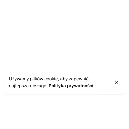
Zapamiętaj moje dane w tej przeglądarce podczas
pisania kolejnych komentarzy.
Używamy plików cookie, aby zapewnić
najlepszą obsługę.
Polityka prywatności
Kontakt
43-300 Bielsko-Biała
ul. Cieszyńska 4