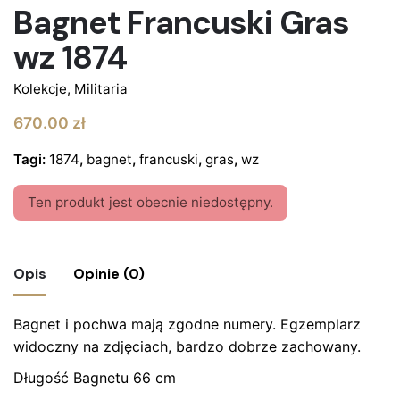
Bagnet Francuski Gras
wz 1874
Kolekcje
,
Militaria
670.00
zł
Tagi:
1874
,
bagnet
,
francuski
,
gras
,
wz
Ten produkt jest obecnie niedostępny.
Opis
Opinie (0)
Bagnet i pochwa mają zgodne numery. Egzemplarz
Nie ma jeszcze żadnych recenzji.
widoczny na zdjęciach, bardzo dobrze zachowany.
Bądź pierwszym recenzentem “Bagnet
Długość Bagnetu 66 cm
Francuski Gras wz 1874”