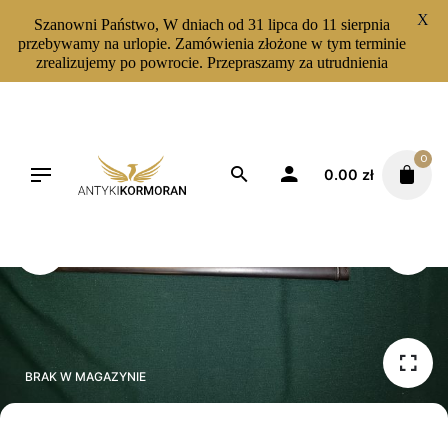
X
Szanowni Państwo, W dniach od 31 lipca do 11 sierpnia
przebywamy na urlopie. Zamówienia złożone w tym terminie
zrealizujemy po powrocie. Przepraszamy za utrudnienia
Skip
to
content
0
0.00
zł
BRAK W MAGAZYNIE
BRAK W MAGAZYNIE