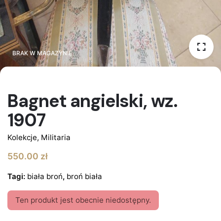
BRAK W MAGAZYNIE
BRAK W MAGAZYNIE
Bagnet angielski, wz.
1907
Kolekcje
,
Militaria
550.00
zł
Tagi:
biała broń
,
broń biała
Ten produkt jest obecnie niedostępny.