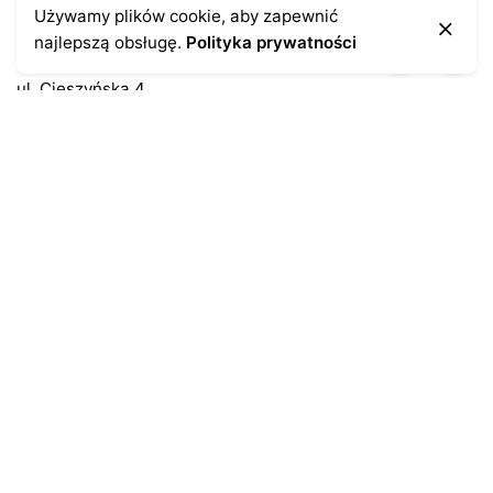
Kontakt
Używamy plików cookie, aby zapewnić
najlepszą obsługę.
Polityka prywatności
43-300 Bielsko-Biała
ul. Cieszyńska 4
Telefon:
691-547-155
Email:
kontakt@antykikormoran.pl
Moje konto
Moje zamówienia
Moja historia
Moje dane personalne
Antykikormoran.pl
O nas
Metody płatności