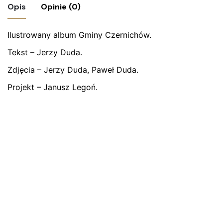
Opis
Opinie (0)
Ilustrowany album Gminy Czernichów.
Nie ma jeszcze żadnych recenzji.
Tekst – Jerzy Duda.
Bądź pierwszym recenzentem “Album
„Gmina Czernichów dawniej i dziś”, 2012 r.”
Zdjęcia – Jerzy Duda, Paweł Duda.
Projekt – Janusz Legoń.
Twój adres email nie zostanie opublikowany.
Wymagane
pola są oznaczone
*
Oceń ten produkt:
*
ZOSTAW ODPOWIEDŹ