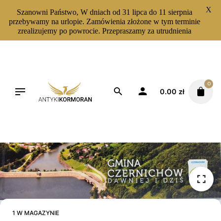
X
Szanowni Państwo, W dniach od 31 lipca do 11 sierpnia
przebywamy na urlopie. Zamówienia złożone w tym terminie
zrealizujemy po powrocie. Przepraszamy za utrudnienia
Skip
to
content
0
0.00
zł
1 W MAGAZYNIE