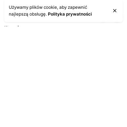
Używamy plików cookie, aby zapewnić
najlepszą obsługę.
Polityka prywatności
Kontakt
43-300 Bielsko-Biała
ul. Cieszyńska 4
Telefon:
691-547-155
Email:
kontakt@antykikormoran.pl
Moje konto
Moje zamówienia
Moja historia
Moje dane personalne