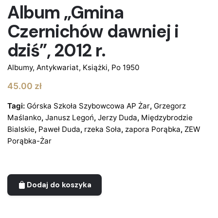
Album „Gmina
Czernichów dawniej i
dziś”, 2012 r.
Albumy
,
Antykwariat
,
Książki
,
Po 1950
45.00
zł
Tagi:
Górska Szkoła Szybowcowa AP Żar
,
Grzegorz
Maślanko
,
Janusz Legoń
,
Jerzy Duda
,
Międzybrodzie
Bialskie
,
Paweł Duda
,
rzeka Soła
,
zapora Porąbka
,
ZEW
Porąbka-Żar
Dodaj do koszyka