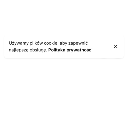
Używamy plików cookie, aby zapewnić
najlepszą obsługę.
Polityka prywatności
Kontakt
43-300 Bielsko-Biała
ul. Cieszyńska 4
Telefon:
691-547-155
Email:
kontakt@antykikormoran.pl
Moje konto