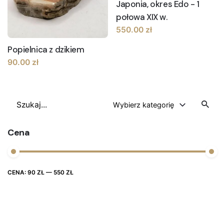
Japonia, okres Edo - 1
połowa XIX w.
550.00
zł
Popielnica z dzikiem
90.00
zł
Szukaj
Wybierz kategorię
Cena
Cena
Cena
CENA:
90 ZŁ
—
550 ZŁ
FILTRUJ
max
min