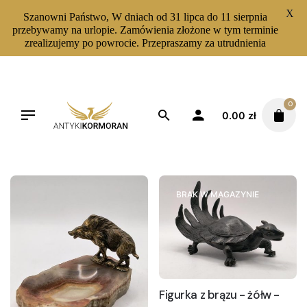
X
Szanowni Państwo, W dniach od 31 lipca do 11 sierpnia
przebywamy na urlopie. Zamówienia złożone w tym terminie
zrealizujemy po powrocie. Przepraszamy za utrudnienia
Skip
to
content
0
0.00
zł
Filters
Sortuj od najnowszych
BRAK W MAGAZYNIE
Figurka z brązu - żółw -