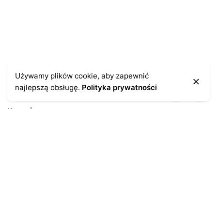
Używamy plików cookie, aby zapewnić
najlepszą obsługę.
Polityka prywatności
Kontakt
43-300 Bielsko-Biała
ul. Cieszyńska 4
Telefon:
691-547-155
Email:
kontakt@antykikormoran.pl
Moje konto