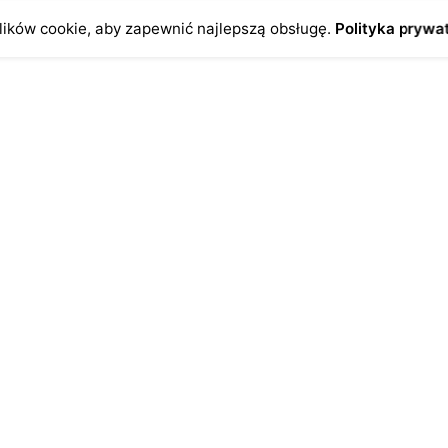
ików cookie, aby zapewnić najlepszą obsługę.
Polityka prywa
o
Antykikormoran.pl
O nas
ienia
Metody płatności
a
Metody dostawy
ersonalne
FAQ – często zadawane pytan
Regulamin
Polityka prywatności