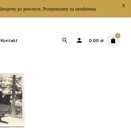
X
lizujemy po powrocie. Przepraszamy za utrudnienia
0
Kontakt
0.00
zł
Posortowane według najnowszych
Sortuj od najnowszych
tlanie wszystkich wyników: 2