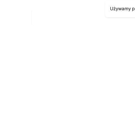
Używamy pl
Moje kont
Kontakt
43-300 Bielsko-Biała
Moje zamów
ul. Cieszyńska 4
Moja histori
Telefon:
691-547-155
Moje dane p
Email:
kontakt@antykikormoran.pl
© 2016-2023
. All rights reserved |