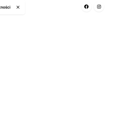
tności
ia