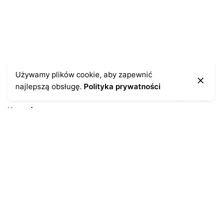
Używamy plików cookie, aby zapewnić
najlepszą obsługę.
Polityka prywatności
Kontakt
43-300 Bielsko-Biała
ul. Cieszyńska 4
Telefon:
691-547-155
Email:
kontakt@antykikormoran.pl
Moje konto