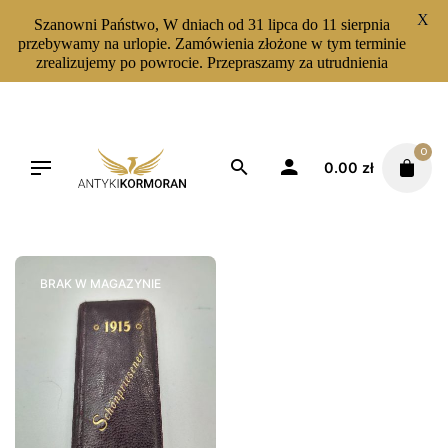
X
Szanowni Państwo, W dniach od 31 lipca do 11 sierpnia
przebywamy na urlopie. Zamówienia złożone w tym terminie
zrealizujemy po powrocie. Przepraszamy za utrudnienia
Skip
to
content
0
0.00
zł
Filters
Sortuj od najnowszych
BRAK W MAGAZYNIE