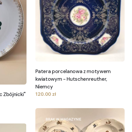
Patera porcelanowa z motywem
kwiatowym - Hutschenreuther,
Niemcy
 Zbójnicki"
120.00
zł
BRAK W MAGAZYNIE