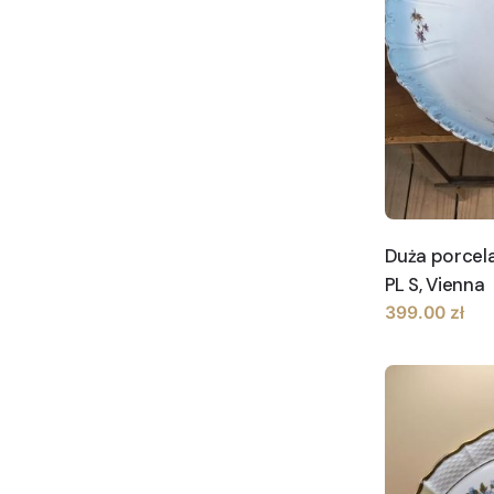
Duża porcel
PL S, Vienna
399.00
zł