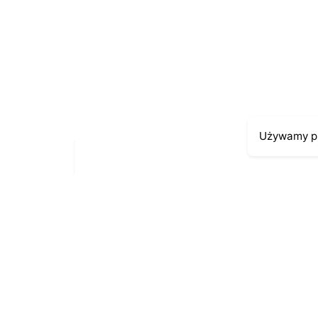
Używamy pl
Moje kont
Kontakt
43-300 Bielsko-Biała
Moje zamów
ul. Cieszyńska 4
Moja histori
Telefon:
691-547-155
Moje dane p
Email:
kontakt@antykikormoran.pl