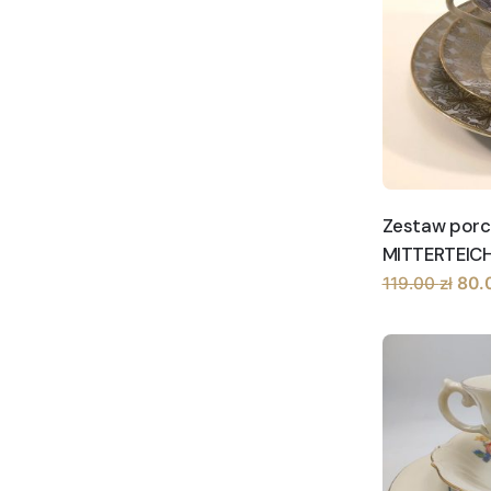
Zestaw porc
MITTERTEICH
Pie
119.00
zł
80.
cen
wyno
119.