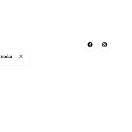
tności
ia