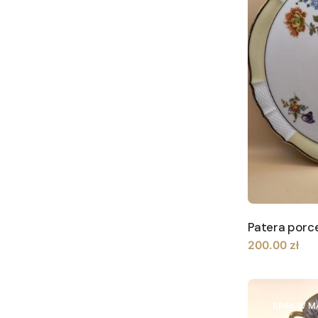
Patera por
200.00
zł
BRAK W M