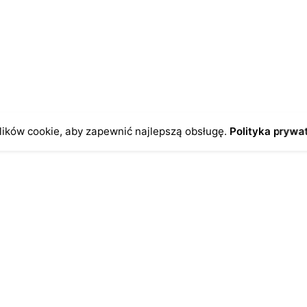
ików cookie, aby zapewnić najlepszą obsługę.
Polityka prywa
o
Antykikormoran.pl
O nas
ienia
Metody płatności
a
Metody dostawy
ersonalne
FAQ – często zadawane pytan