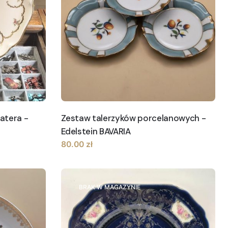
atera -
Zestaw talerzyków porcelanowych -
Edelstein BAVARIA
80.00
zł
BRAK W MAGAZYNIE