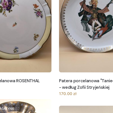
celanowa ROSENTHAL
Patera porcelanowa "Taniec
- według Zofii Stryjeńskiej
170.00
zł
AGAZYNIE