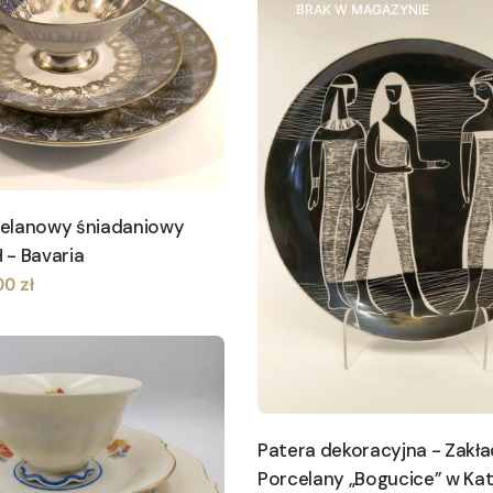
BRAK W MAGAZYNIE
elanowy śniadaniowy
 - Bavaria
rwotna
Aktualna
00
zł
a
cena
siła:
wynosi:
00 zł.
80.00 zł.
Patera dekoracyjna - Zakł
Porcelany „Bogucice” w Ka