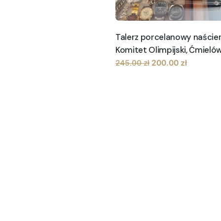
Talerz porcelanowy naścien
Komitet Olimpijski, Ćmieló
Pierwotna
Aktualna
245.00
zł
200.00
zł
cena
cena
wynosiła:
wynosi:
245.00 zł.
200.00 zł