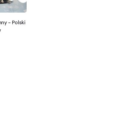
ny - Polski
w
.