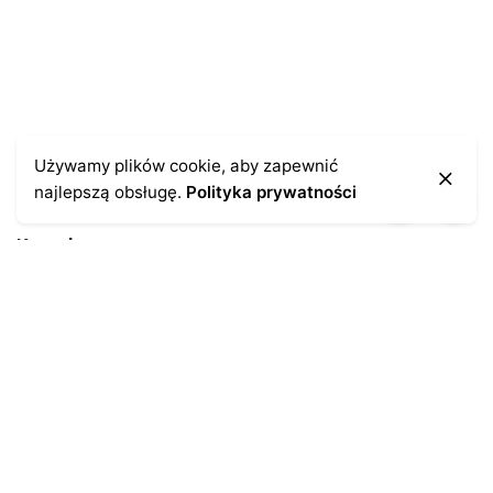
Używamy plików cookie, aby zapewnić
najlepszą obsługę.
Polityka prywatności
Kontakt
43-300 Bielsko-Biała
ul. Cieszyńska 4
Telefon:
691-547-155
Email:
kontakt@antykikormoran.pl
Moje konto