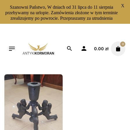
X
Szanowni Państwo, W dniach od 31 lipca do 11 sierpnia
przebywamy na urlopie. Zamówienia złożone w tym terminie
zrealizujemy po powrocie. Przepraszamy za utrudnienia
Skip
to
content
0
0.00
zł
Filters
Sortuj od najnowszych