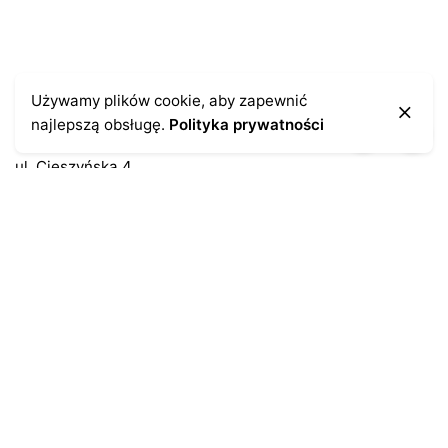
Kontakt
Używamy plików cookie, aby zapewnić
najlepszą obsługę.
Polityka prywatności
43-300 Bielsko-Biała
ul. Cieszyńska 4
Telefon:
691-547-155
Email:
kontakt@antykikormoran.pl
Moje konto
Moje zamówienia
Moja historia
Moje dane personalne
Antykikormoran.pl