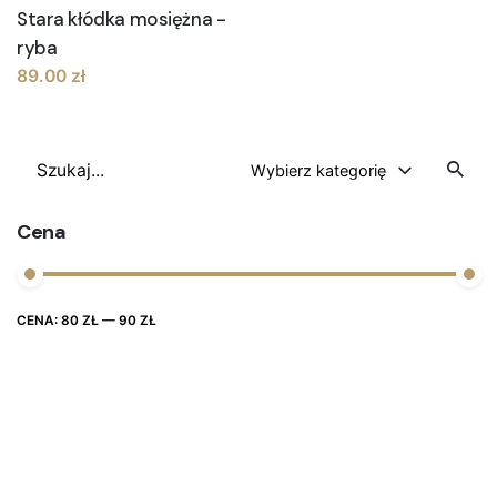
Stara kłódka mosiężna -
ryba
89.00
zł
Szukaj
Wybierz kategorię
Cena
Cena
Cena
CENA:
80 ZŁ
—
90 ZŁ
FILTRUJ
max
min