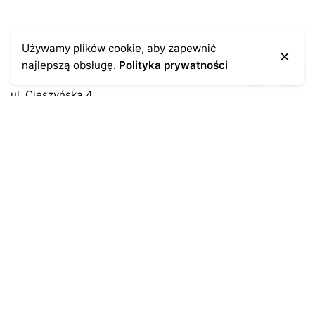
Kontakt
Używamy plików cookie, aby zapewnić
najlepszą obsługę.
Polityka prywatności
43-300 Bielsko-Biała
ul. Cieszyńska 4
Telefon:
691-547-155
Email:
kontakt@antykikormoran.pl
Moje konto
Moje zamówienia
Moja historia
Moje dane personalne
Antykikormoran.pl