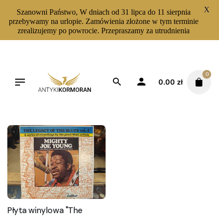
X
Szanowni Państwo, W dniach od 31 lipca do 11 sierpnia
przebywamy na urlopie. Zamówienia złożone w tym terminie
zrealizujemy po powrocie. Przepraszamy za utrudnienia
Skip
to
content
0
0.00
zł
Filters
Sortuj od najnowszych
Płyta winylowa "The