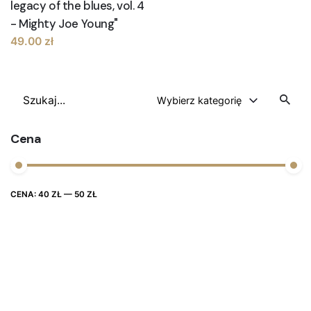
legacy of the blues, vol. 4
- Mighty Joe Young"
49.00
zł
Szukaj
Wybierz kategorię
Cena
Cena
Cena
CENA:
40 ZŁ
—
50 ZŁ
FILTRUJ
max
min