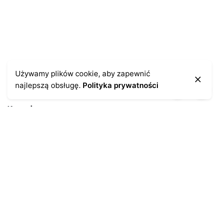
Używamy plików cookie, aby zapewnić
najlepszą obsługę.
Polityka prywatności
Kontakt
43-300 Bielsko-Biała
ul. Cieszyńska 4
Telefon:
691-547-155
Email:
kontakt@antykikormoran.pl
Moje konto