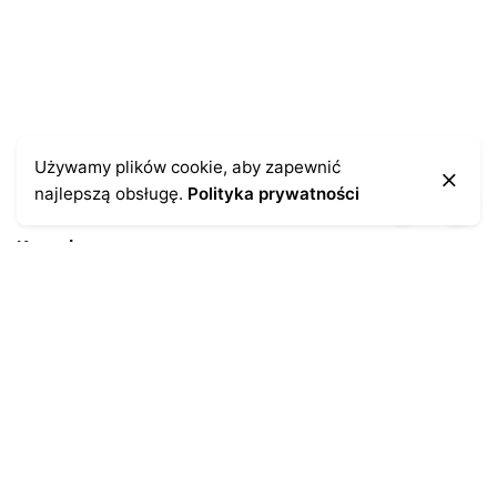
Używamy plików cookie, aby zapewnić
najlepszą obsługę.
Polityka prywatności
Kontakt
43-300 Bielsko-Biała
ul. Cieszyńska 4
Telefon:
691-547-155
Email:
kontakt@antykikormoran.pl
Moje konto