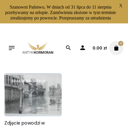
X
Szanowni Państwo, W dniach od 31 lipca do 11 sierpnia
przebywamy na urlopie. Zamówienia złożone w tym terminie
zrealizujemy po powrocie. Przepraszamy za utrudnienia
Skip
to
content
0
0.00
zł
Filters
Sortuj od najnowszych
BRAK W MAGAZYNIE
Zdjęcie powodzi w