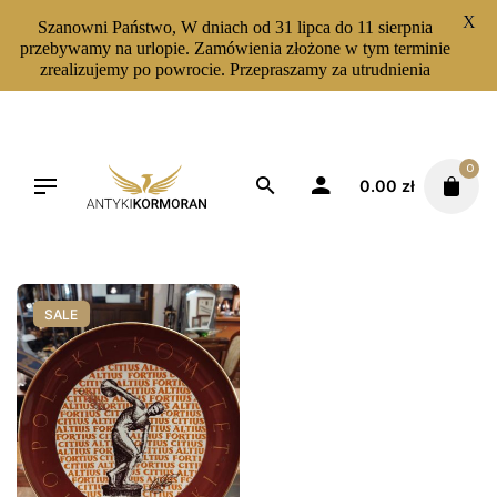
X
Szanowni Państwo, W dniach od 31 lipca do 11 sierpnia
przebywamy na urlopie. Zamówienia złożone w tym terminie
zrealizujemy po powrocie. Przepraszamy za utrudnienia
Skip
to
content
0
0.00
zł
Filters
Sortuj od najnowszych
SALE