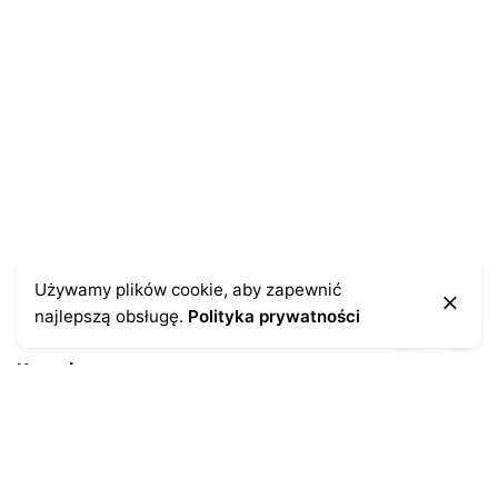
Używamy plików cookie, aby zapewnić
najlepszą obsługę.
Polityka prywatności
Kontakt
43-300 Bielsko-Biała
ul. Cieszyńska 4
Telefon:
691-547-155