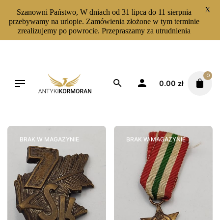
X
Szanowni Państwo, W dniach od 31 lipca do 11 sierpnia
przebywamy na urlopie. Zamówienia złożone w tym terminie
zrealizujemy po powrocie. Przepraszamy za utrudnienia
Skip
to
content
0
0.00
zł
Filters
Sortuj od najnowszych
BRAK W MAGAZYNIE
BRAK W MAGAZYNIE