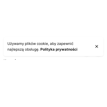
Używamy plików cookie, aby zapewnić
najlepszą obsługę.
Polityka prywatności
Kontakt
43-300 Bielsko-Biała
ul. Cieszyńska 4
Telefon:
691-547-155
Email:
kontakt@antykikormoran.pl