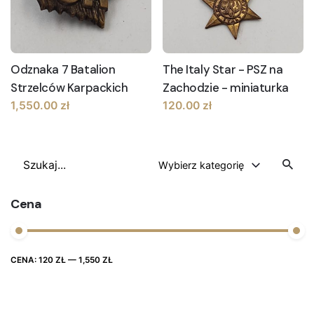
Odznaka 7 Batalion
The Italy Star - PSZ na
Strzelców Karpackich
Zachodzie - miniaturka
1,550.00
zł
120.00
zł
Szukaj
Wybierz kategorię
Cena
Cena
Cena
CENA:
120 ZŁ
—
1,550 ZŁ
FILTRUJ
max
min