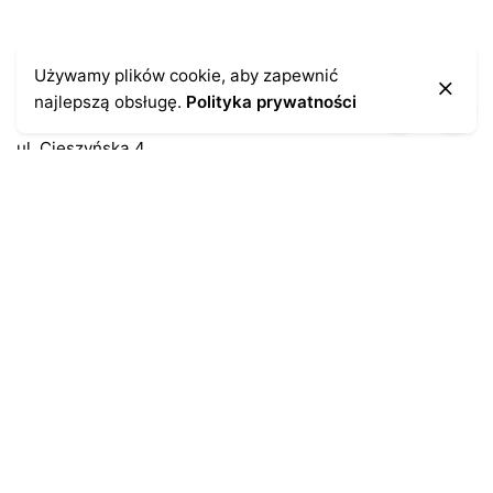
Kontakt
Używamy plików cookie, aby zapewnić
najlepszą obsługę.
Polityka prywatności
43-300 Bielsko-Biała
ul. Cieszyńska 4
Telefon:
691-547-155
Email:
kontakt@antykikormoran.pl
Moje konto
Moje zamówienia
Moja historia
Moje dane personalne
Antykikormoran.pl