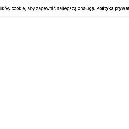
ików cookie, aby zapewnić najlepszą obsługę.
Polityka prywa
o
Antykikormoran.pl
O nas
ienia
Metody płatności
a
Metody dostawy
ersonalne
FAQ – często zadawane pytan
Regulamin
Polityka prywatności