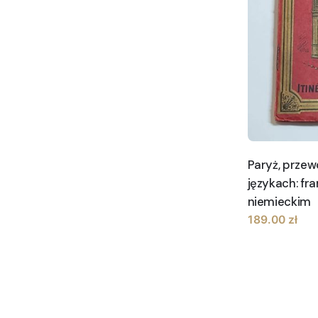
Paryż, przew
językach: fr
niemieckim
189.00
zł