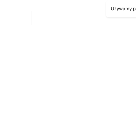
Używamy pl
Moje kont
Kontakt
43-300 Bielsko-Biała
Moje zamów
ul. Cieszyńska 4
Moja histori
Telefon:
691-547-155
Moje dane p
Email:
kontakt@antykikormoran.pl
© 2016-2023
. All rights reserved |