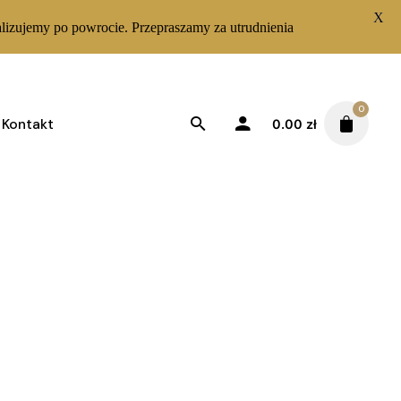
X
lizujemy po powrocie. Przepraszamy za utrudnienia
0
Kontakt
0.00
zł
Sortuj od najnowszych
Wyświetlanie jednego wyniku