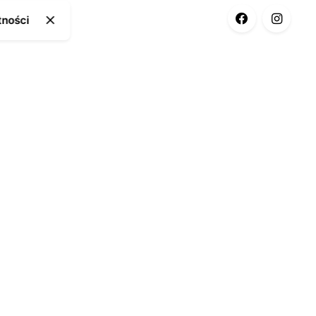
tności
ia