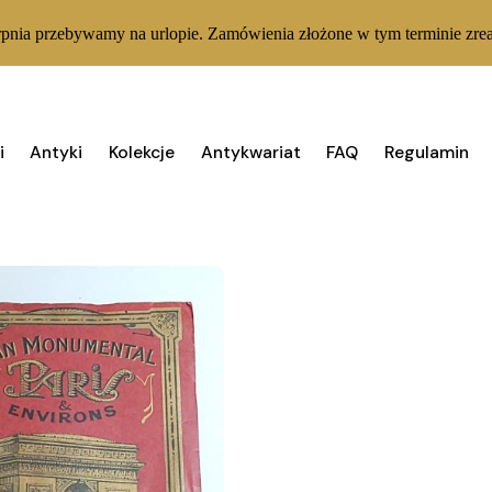
rpnia przebywamy na urlopie. Zamówienia złożone w tym terminie zrea
i
Antyki
Kolekcje
Antykwariat
FAQ
Regulamin