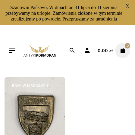
X
Szanowni Państwo, W dniach od 31 lipca do 11 sierpnia
przebywamy na urlopie. Zamówienia złożone w tym terminie
zrealizujemy po powrocie. Przepraszamy za utrudnienia
Skip
to
content
0
0.00
zł
Filters
Sortuj od najnowszych
BRAK W MAGAZYNIE