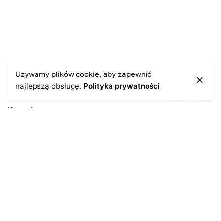
Używamy plików cookie, aby zapewnić
najlepszą obsługę.
Polityka prywatności
Kontakt
43-300 Bielsko-Biała
ul. Cieszyńska 4
Telefon:
691-547-155
Email:
kontakt@antykikormoran.pl
Moje konto