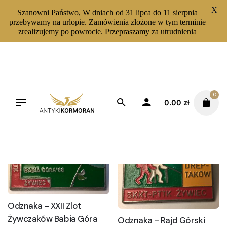
X
Szanowni Państwo, W dniach od 31 lipca do 11 sierpnia
przebywamy na urlopie. Zamówienia złożone w tym terminie
zrealizujemy po powrocie. Przepraszamy za utrudnienia
Skip
to
content
0
0.00
zł
Filters
Sortuj od najnowszych
Odznaka - XXII Zlot
Żywczaków Babia Góra
Odznaka - Rajd Górski