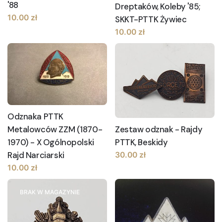
'88
Dreptaków, Koleby '85;
10.00
zł
SKKT-PTTK Żywiec
10.00
zł
Odznaka PTTK
Metalowców ZZM (1870-
Zestaw odznak - Rajdy
1970) - X Ogólnopolski
PTTK, Beskidy
Rajd Narciarski
30.00
zł
10.00
zł
BRAK W MAGAZYNIE