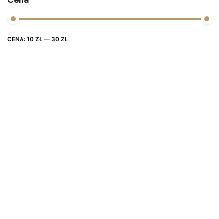
Cena
Cena
Cena
CENA:
10 ZŁ
—
30 ZŁ
FILTRUJ
max
min