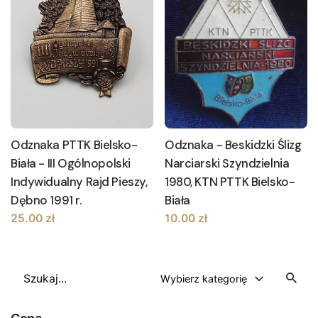
Odznaka - Beskidzki Ślizg
Odznaka PTTK Bielsko-
Narciarski Szyndzielnia
Biała - III Ogólnopolski
1980, KTN PTTK Bielsko-
Indywidualny Rajd Pieszy,
Biała
Dębno 1991 r.
10.00
zł
25.00
zł
Szukaj
Wybierz kategorię