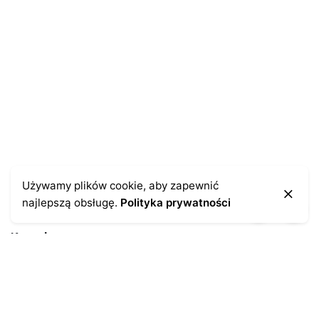
Używamy plików cookie, aby zapewnić
najlepszą obsługę.
Polityka prywatności
Kontakt
43-300 Bielsko-Biała
ul. Cieszyńska 4
Telefon:
691-547-155