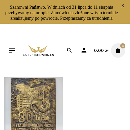
X
Szanowni Państwo, W dniach od 31 lipca do 11 sierpnia
przebywamy na urlopie. Zamówienia złożone w tym terminie
zrealizujemy po powrocie. Przepraszamy za utrudnienia
Skip
to
content
0
0.00
zł
Filters
Sortuj od najnowszych