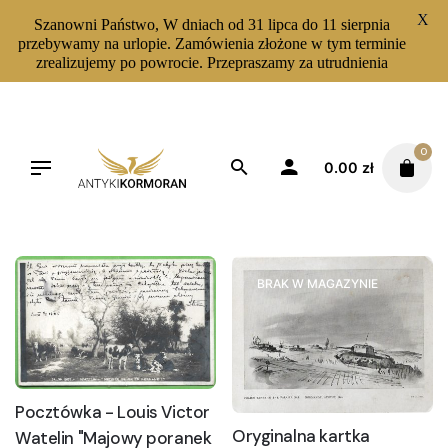
X
Szanowni Państwo, W dniach od 31 lipca do 11 sierpnia
przebywamy na urlopie. Zamówienia złożone w tym terminie
zrealizujemy po powrocie. Przepraszamy za utrudnienia
Skip
to
content
0
0.00
zł
Filters
Sortuj od najnowszych
BRAK W MAGAZYNIE
Pocztówka - Louis Victor
Oryginalna kartka
Watelin "Majowy poranek