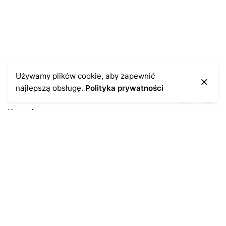
Używamy plików cookie, aby zapewnić
najlepszą obsługę.
Polityka prywatności
Kontakt
43-300 Bielsko-Biała
ul. Cieszyńska 4
Telefon:
691-547-155
Email:
kontakt@antykikormoran.pl
Moje konto