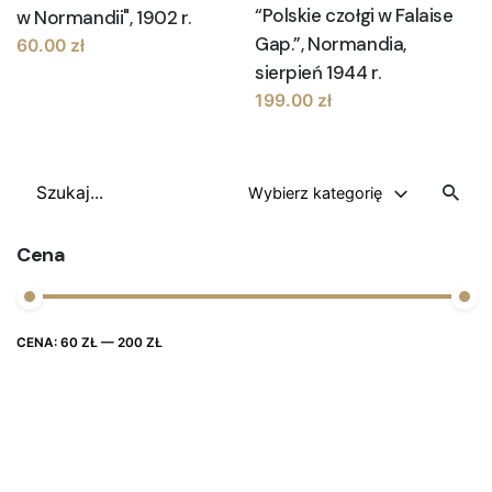
“Polskie czołgi w Falaise
w Normandii", 1902 r.
Gap.”, Normandia,
60.00
zł
sierpień 1944 r.
199.00
zł
Szukaj
Wybierz kategorię
Cena
Cena
Cena
CENA:
60 ZŁ
—
200 ZŁ
FILTRUJ
max
min