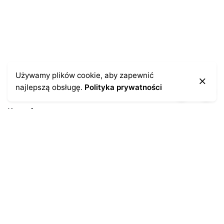
Używamy plików cookie, aby zapewnić
najlepszą obsługę.
Polityka prywatności
Kontakt
43-300 Bielsko-Biała
ul. Cieszyńska 4
Telefon:
691-547-155
Email:
kontakt@antykikormoran.pl
Moje konto