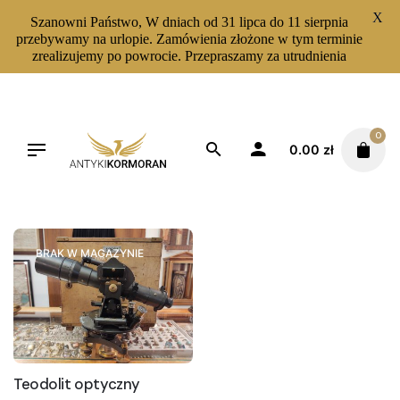
X
Szanowni Państwo, W dniach od 31 lipca do 11 sierpnia
przebywamy na urlopie. Zamówienia złożone w tym terminie
zrealizujemy po powrocie. Przepraszamy za utrudnienia
Skip
to
content
0
0.00
zł
Filters
Sortuj od najnowszych
BRAK W MAGAZYNIE
Teodolit optyczny