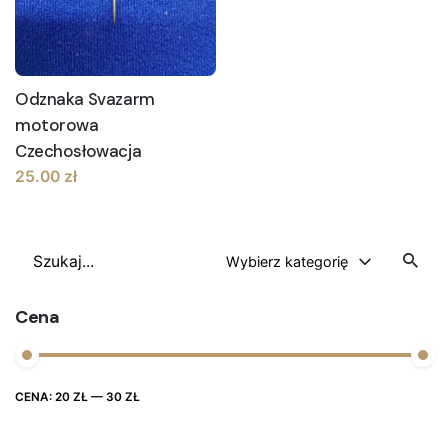
Odznaka Svazarm
motorowa
Czechosłowacja
25.00
zł
Szukaj
Wybierz kategorię
Cena
Cena
Cena
CENA:
20 ZŁ
—
30 ZŁ
FILTRUJ
max
min