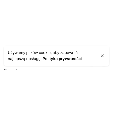
Używamy plików cookie, aby zapewnić
najlepszą obsługę.
Polityka prywatności
Kontakt
43-300 Bielsko-Biała
ul. Cieszyńska 4
Telefon:
691-547-155
Email:
kontakt@antykikormoran.pl