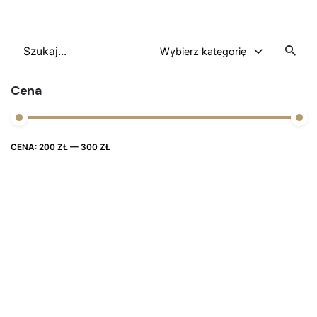
Szukaj
Wybierz kategorię
Cena
Cena
Cena
CENA:
200 ZŁ
—
300 ZŁ
FILTRUJ
max
min