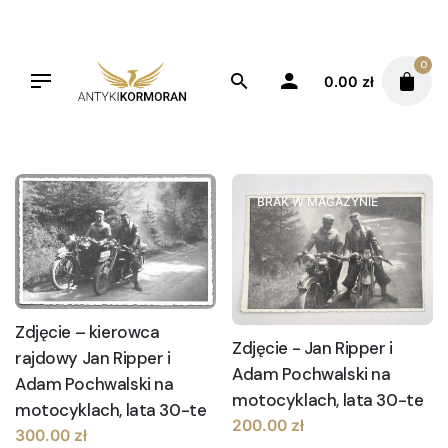
Skip
to
content
0
0.00
zł
Filters
Sortuj od najnowszych
BRAK W MAGAZYNIE
Zdjęcie – kierowca
Zdjęcie - Jan Ripper i
rajdowy Jan Ripper i
Adam Pochwalski na
Adam Pochwalski na
motocyklach, lata 30-te
motocyklach, lata 30-te
200.00
zł
300.00
zł