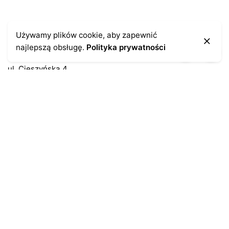
Kontakt
Używamy plików cookie, aby zapewnić
najlepszą obsługę.
Polityka prywatności
43-300 Bielsko-Biała
ul. Cieszyńska 4
Telefon:
691-547-155
Email:
kontakt@antykikormoran.pl
Moje konto
Moje zamówienia
Moja historia
Moje dane personalne
Antykikormoran.pl