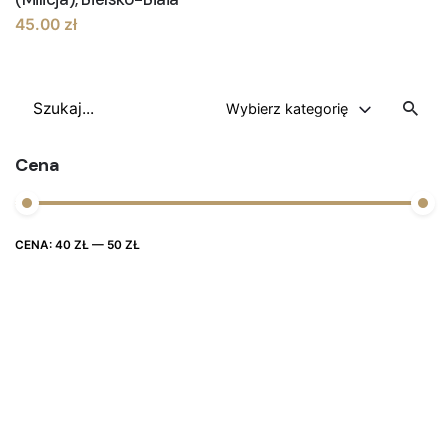
45.00
zł
Szukaj
Wybierz kategorię
Cena
Cena
Cena
CENA:
40 ZŁ
—
50 ZŁ
FILTRUJ
max
min