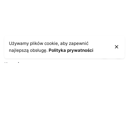
Używamy plików cookie, aby zapewnić
najlepszą obsługę.
Polityka prywatności
Kontakt
43-300 Bielsko-Biała
ul. Cieszyńska 4
Telefon:
691-547-155
Email:
kontakt@antykikormoran.pl
Moje konto