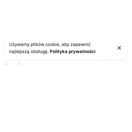
Używamy plików cookie, aby zapewnić
najlepszą obsługę.
Polityka prywatności
Kontakt
43-300 Bielsko-Biała
ul. Cieszyńska 4
Telefon:
691-547-155
Email:
kontakt@antykikormoran.pl
Moje konto