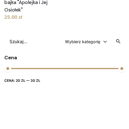
bajka "Apolejka i Jej
Osiołek"
25.00
zł
Szukaj
Wybierz kategorię
Cena
Cena
Cena
CENA:
20 ZŁ
—
30 ZŁ
FILTRUJ
max
min