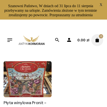
X
Szanowni Państwo, W dniach od 31 lipca do 11 sierpnia
przebywamy na urlopie. Zamówienia złożone w tym terminie
zrealizujemy po powrocie. Przepraszamy za utrudnienia
Skip
to
content
0
0.00
zł
Filters
Sortuj od najnowszych
Płyta winylowa Pronit -