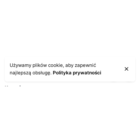
Używamy plików cookie, aby zapewnić
najlepszą obsługę.
Polityka prywatności
Kontakt
43-300 Bielsko-Biała
ul. Cieszyńska 4
Telefon:
691-547-155
Email:
kontakt@antykikormoran.pl