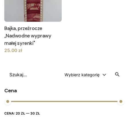
Bajka, przeźrocze
,,Nadwodne wyprawy
małej syrenki''
25.00
zł
Szukaj
Wybierz kategorię
Cena
Cena
Cena
CENA:
20 ZŁ
—
30 ZŁ
FILTRUJ
max
min