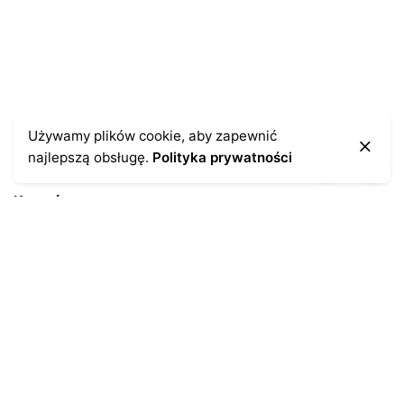
Używamy plików cookie, aby zapewnić
najlepszą obsługę.
Polityka prywatności
Kontakt
43-300 Bielsko-Biała
ul. Cieszyńska 4
Telefon:
691-547-155
Email:
kontakt@antykikormoran.pl
Moje konto