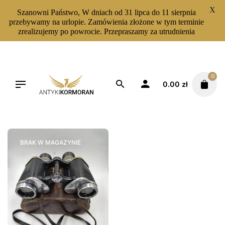
X
Szanowni Państwo, W dniach od 31 lipca do 11 sierpnia
przebywamy na urlopie. Zamówienia złożone w tym terminie
zrealizujemy po powrocie. Przepraszamy za utrudnienia
Skip
to
content
0
0.00
zł
Filters
Sortuj od najnowszych
BRAK W MAGAZYNIE