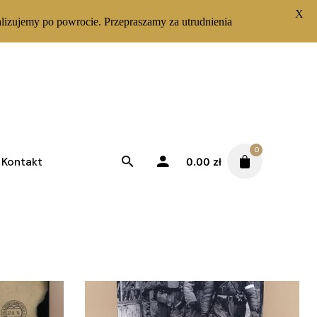
X
lizujemy po powrocie. Przepraszamy za utrudnienia
Posortowane według najnowszych
Sortuj od najnowszych
świetlanie 1–12 z 23 wyników
0
Kontakt
0.00
zł