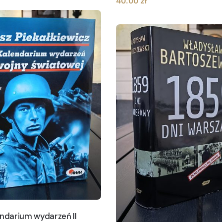
40.00
zł
endarium wydarzeń II