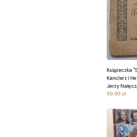
Książeczka "
Kanclerz i H
Jerzy Nałęcz,
50.00
zł