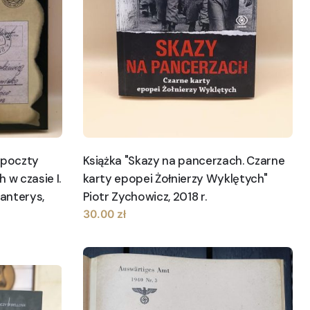
 poczty
Książka "Skazy na pancerzach. Czarne
 w czasie I.
karty epopei Żołnierzy Wyklętych"
anterys,
Piotr Zychowicz, 2018 r.
30.00
zł