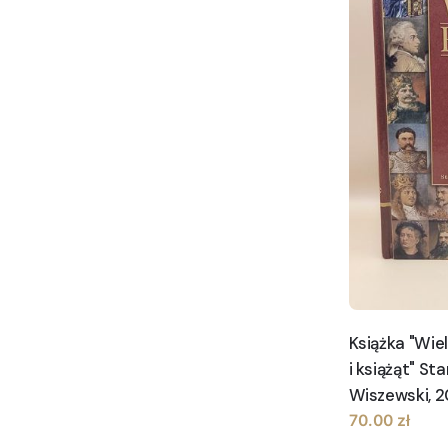
Książka "Wie
i książąt" St
Wiszewski, 2
70.00
zł