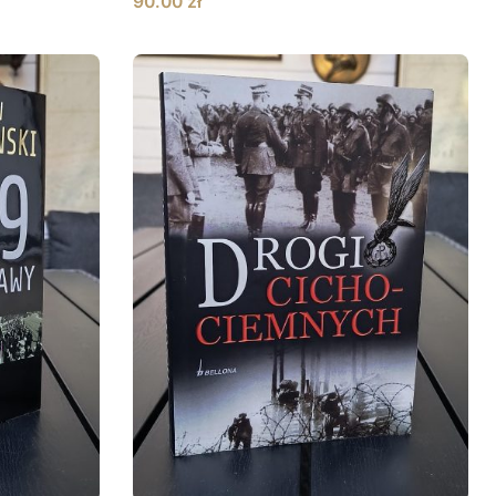
90.00
zł