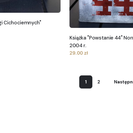
gi Cichociemnych"
Książka "Powstanie 44" Nor
2004 r.
29.00
zł
1
2
Następn