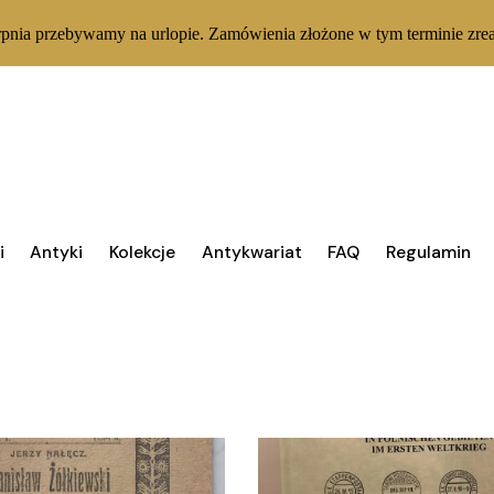
rpnia przebywamy na urlopie. Zamówienia złożone w tym terminie zrea
Wy
i
Antyki
Kolekcje
Antykwariat
FAQ
Regulamin
AGAZYNIE