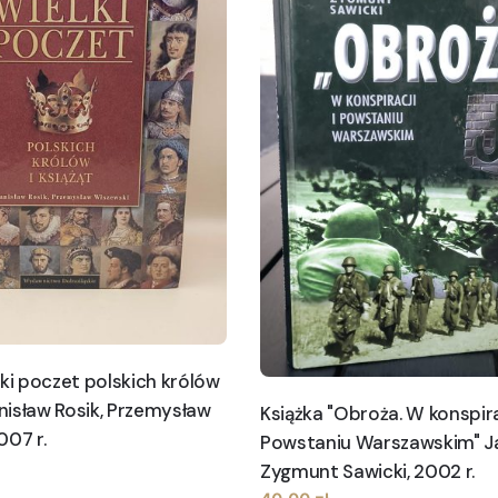
lki poczet polskich królów
anisław Rosik, Przemysław
Książka "Obroża. W konspirac
007 r.
Powstaniu Warszawskim" J
Zygmunt Sawicki, 2002 r.