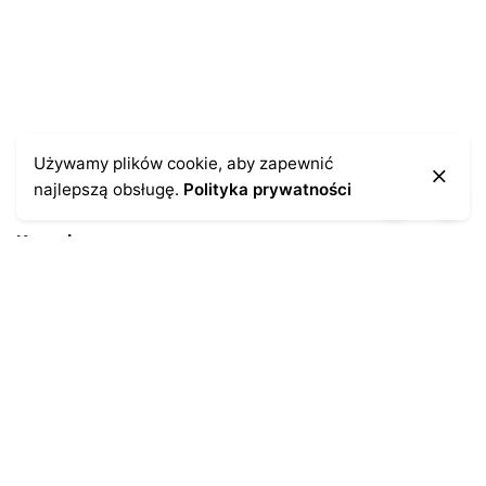
Używamy plików cookie, aby zapewnić
najlepszą obsługę.
Polityka prywatności
Kontakt
43-300 Bielsko-Biała
ul. Cieszyńska 4
Telefon:
691-547-155
Email:
kontakt@antykikormoran.pl
Moje konto