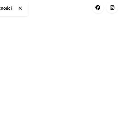
tności
ia