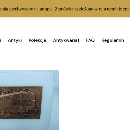
rpnia przebywamy na urlopie. Zamówienia złożone w tym terminie zrea
i
Antyki
Kolekcje
Antykwariat
FAQ
Regulamin