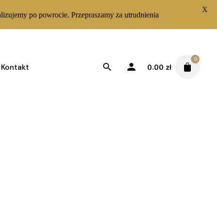
X
lizujemy po powrocie. Przepraszamy za utrudnienia
0
Kontakt
0.00
zł
Sortuj od najnowszych
Wyświetlanie jednego wyniku