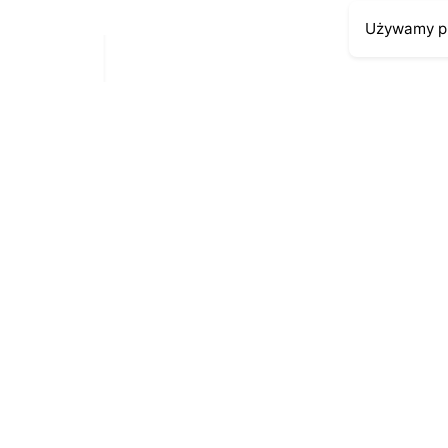
Używamy pl
Moje kont
Kontakt
43-300 Bielsko-Biała
Moje zamów
ul. Cieszyńska 4
Moja histori
Telefon:
691-547-155
Moje dane p
Email:
kontakt@antykikormoran.pl
© 2016-2023
. All rights reserved |