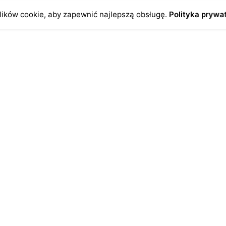
ików cookie, aby zapewnić najlepszą obsługę.
Polityka prywa
o
Antykikormoran.pl
O nas
ienia
Metody płatności
a
Metody dostawy
ersonalne
FAQ – często zadawane pytan
Regulamin
Polityka prywatności