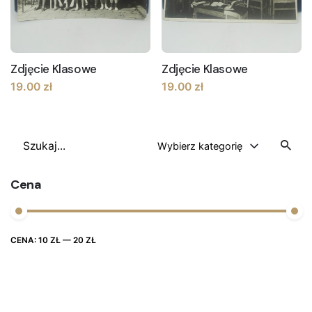
Zdjęcie Klasowe
Zdjęcie Klasowe
19.00
zł
19.00
zł
Szukaj
Wybierz kategorię
Cena
Cena
Cena
CENA:
10 ZŁ
—
20 ZŁ
FILTRUJ
max
min