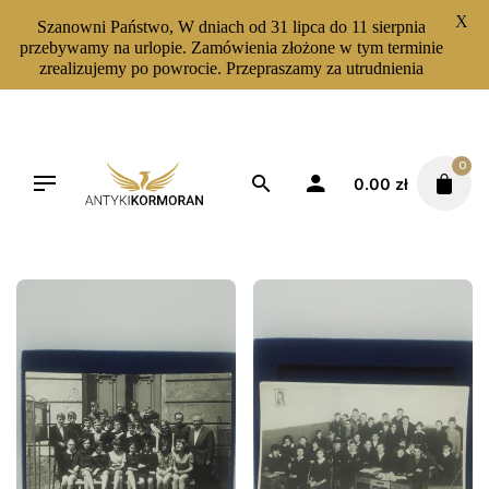
X
Szanowni Państwo, W dniach od 31 lipca do 11 sierpnia
przebywamy na urlopie. Zamówienia złożone w tym terminie
zrealizujemy po powrocie. Przepraszamy za utrudnienia
Skip
to
content
0
0.00
zł
Filters
Sortuj od najnowszych