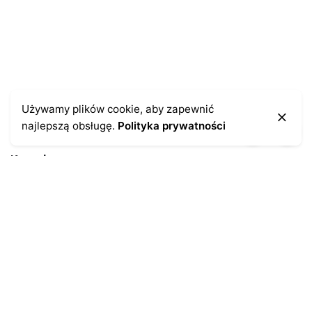
Używamy plików cookie, aby zapewnić
najlepszą obsługę.
Polityka prywatności
Kontakt
43-300 Bielsko-Biała
ul. Cieszyńska 4
Telefon:
691-547-155
Email:
kontakt@antykikormoran.pl
Moje konto