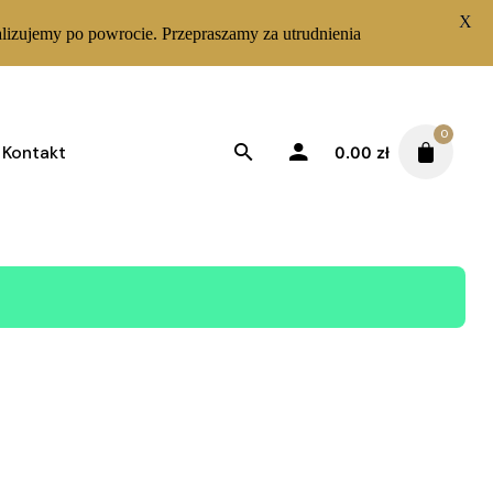
X
lizujemy po powrocie. Przepraszamy za utrudnienia
0
Kontakt
0.00
zł