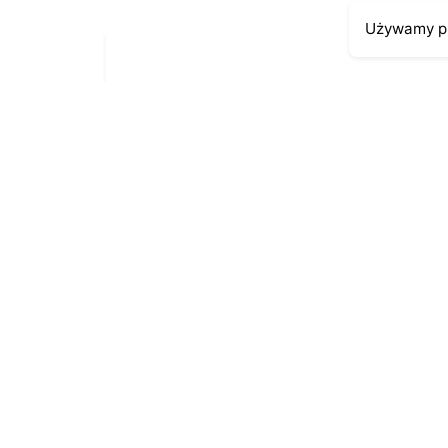
Używamy pl
Moje kont
Kontakt
43-300 Bielsko-Biała
Moje zamów
ul. Cieszyńska 4
Moja histori
Telefon:
691-547-155
Moje dane p
Email:
kontakt@antykikormoran.pl
© 2016-2023
. All rights reserved |