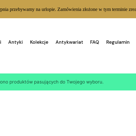
rpnia przebywamy na urlopie. Zamówienia złożone w tym terminie zrea
i
Antyki
Kolekcje
Antykwariat
FAQ
Regulamin
iono produktów pasujących do Twojego wyboru.