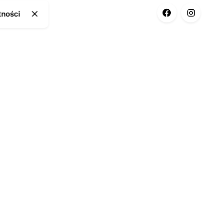
tności
ia