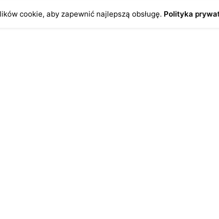
ików cookie, aby zapewnić najlepszą obsługę.
Polityka prywa
o
Antykikormoran.pl
O nas
ienia
Metody płatności
a
Metody dostawy
ersonalne
FAQ – często zadawane pytan
Regulamin
Polityka prywatności