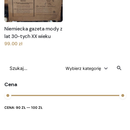
Niemiecka gazeta mody z
lat 30-tych XX wieku
99.00
zł
Szukaj
Wybierz kategorię
Cena
Cena
Cena
CENA:
90 ZŁ
—
100 ZŁ
FILTRUJ
max
min