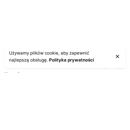
Używamy plików cookie, aby zapewnić
najlepszą obsługę.
Polityka prywatności
Kontakt
43-300 Bielsko-Biała
ul. Cieszyńska 4
Telefon:
691-547-155
Email:
kontakt@antykikormoran.pl