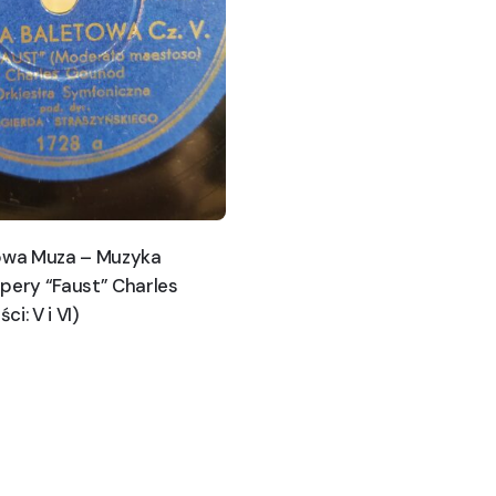
kowa Muza – Muzyka
pery “Faust” Charles
i: V i VI)