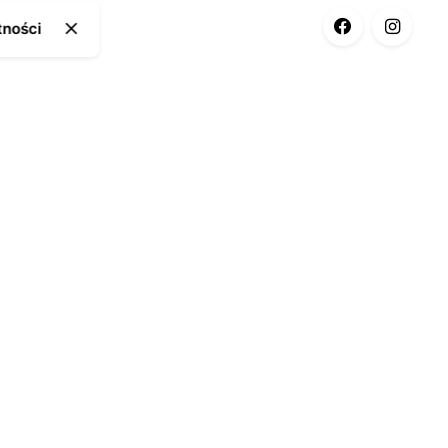
tności
ia