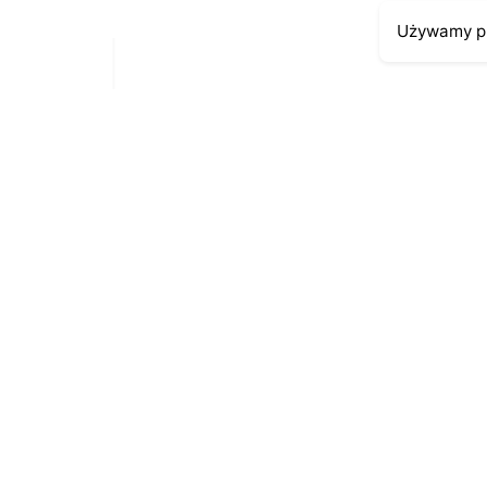
Używamy pl
Moje kont
Kontakt
43-300 Bielsko-Biała
Moje zamów
ul. Cieszyńska 4
Moja histori
Telefon:
691-547-155
Moje dane p
Email:
kontakt@antykikormoran.pl
© 2016-2023
. All rights reserved |