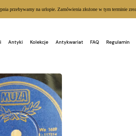
rpnia przebywamy na urlopie. Zamówienia złożone w tym terminie zrea
i
Antyki
Kolekcje
Antykwariat
FAQ
Regulamin