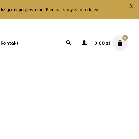
X
lizujemy po powrocie. Przepraszamy za utrudnienia
0
Kontakt
0.00
zł
Sortuj od najnowszych
Wyświetlanie jednego wyniku