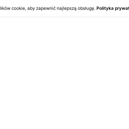
ików cookie, aby zapewnić najlepszą obsługę.
Polityka prywa
o
Antykikormoran.pl
O nas
ienia
Metody płatności
a
Metody dostawy
ersonalne
FAQ – często zadawane pytan
Regulamin
Polityka prywatności