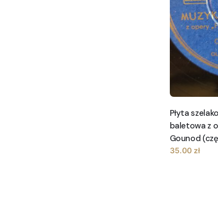
Płyta szela
baletowa z o
Gounod (częśc
35.00
zł