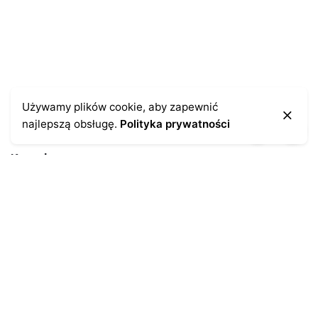
Używamy plików cookie, aby zapewnić
najlepszą obsługę.
Polityka prywatności
Kontakt
43-300 Bielsko-Biała
ul. Cieszyńska 4
Telefon:
691-547-155
Email:
kontakt@antykikormoran.pl
Moje konto