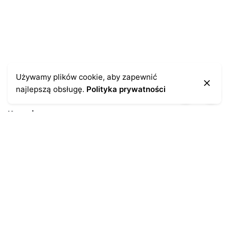
Używamy plików cookie, aby zapewnić
najlepszą obsługę.
Polityka prywatności
Kontakt
43-300 Bielsko-Biała
ul. Cieszyńska 4
Telefon:
691-547-155
Email:
kontakt@antykikormoran.pl
Moje konto