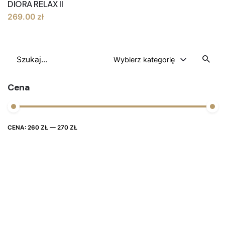
DIORA RELAX II
269.00
zł
Szukaj
Wybierz kategorię
Cena
Cena
Cena
CENA:
260 ZŁ
—
270 ZŁ
FILTRUJ
max
min