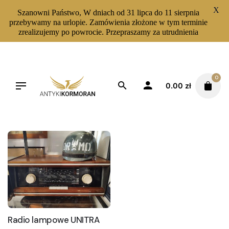
X
Szanowni Państwo, W dniach od 31 lipca do 11 sierpnia
przebywamy na urlopie. Zamówienia złożone w tym terminie
zrealizujemy po powrocie. Przepraszamy za utrudnienia
Skip
to
content
0
0.00
zł
Filters
Sortuj od najnowszych
Radio lampowe UNITRA