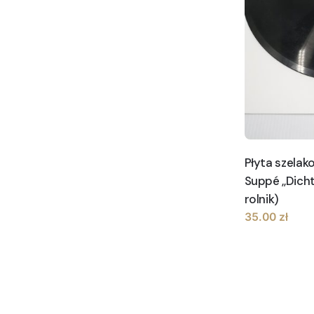
Płyta szelak
Suppé ,,Dicht
rolnik)
35.00
zł