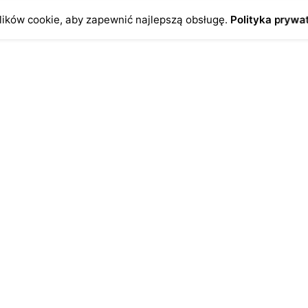
ików cookie, aby zapewnić najlepszą obsługę.
Polityka prywa
o
Antykikormoran.pl
O nas
ienia
Metody płatności
a
Metody dostawy
ersonalne
FAQ – często zadawane pytan
Regulamin
Polityka prywatności