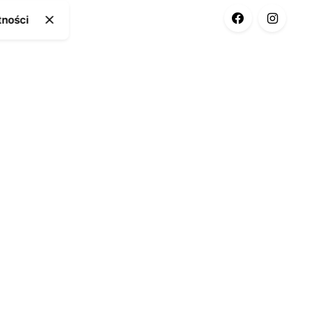
tności
ia