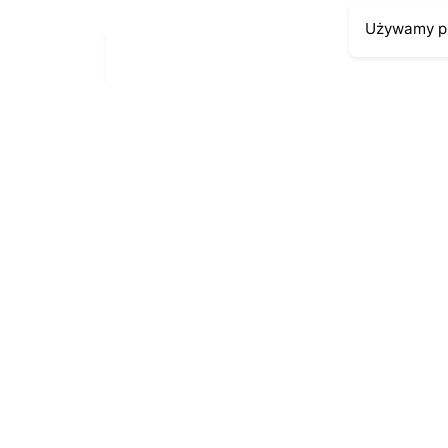
Używamy pl
Moje kont
Kontakt
43-300 Bielsko-Biała
Moje zamów
ul. Cieszyńska 4
Moja histori
Telefon:
691-547-155
Moje dane p
Email:
kontakt@antykikormoran.pl
© 2016-2023
. All rights reserved |