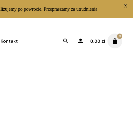
X
lizujemy po powrocie. Przepraszamy za utrudnienia
0
Kontakt
0.00
zł
Sortuj od najnowszych
Wyświetlanie jednego wyniku