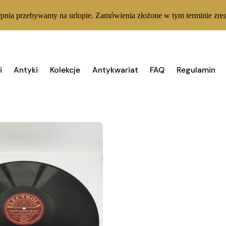
rpnia przebywamy na urlopie. Zamówienia złożone w tym terminie zrea
i
Antyki
Kolekcje
Antykwariat
FAQ
Regulamin