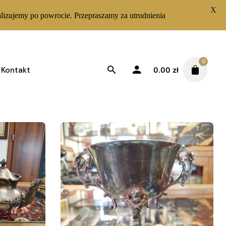
X
lizujemy po powrocie. Przepraszamy za utrudnienia
0
Kontakt
0.00
zł
Posortowane według najnowszych
Sortuj od najnowszych
tlanie wszystkich wyników: 3