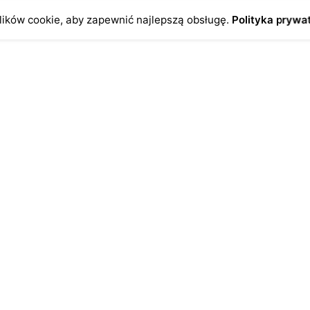
ików cookie, aby zapewnić najlepszą obsługę.
Polityka prywa
o
Antykikormoran.pl
O nas
ienia
Metody płatności
a
Metody dostawy
ersonalne
FAQ – często zadawane pytan
Regulamin
Polityka prywatności