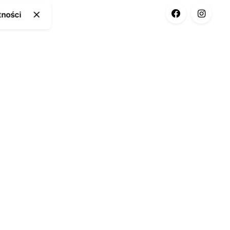
tności
ia