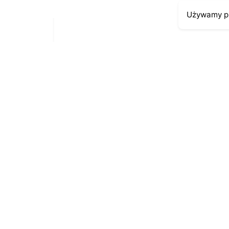
Używamy pl
Moje kont
Kontakt
43-300 Bielsko-Biała
Moje zamów
ul. Cieszyńska 4
Moja histori
Telefon:
691-547-155
Moje dane p
Email:
kontakt@antykikormoran.pl
© 2016-2023
. All rights reserved |