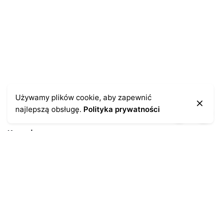
Używamy plików cookie, aby zapewnić
najlepszą obsługę.
Polityka prywatności
Kontakt
43-300 Bielsko-Biała
ul. Cieszyńska 4
Telefon:
691-547-155
Email:
kontakt@antykikormoran.pl