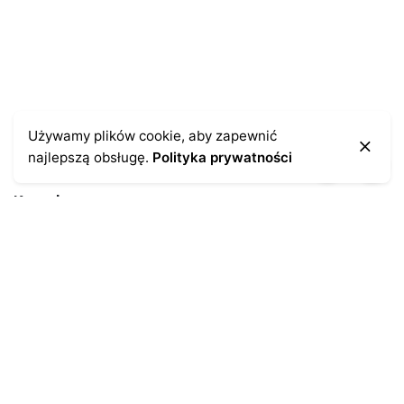
Używamy plików cookie, aby zapewnić
najlepszą obsługę.
Polityka prywatności
Kontakt
43-300 Bielsko-Biała
ul. Cieszyńska 4
Telefon:
691-547-155
Email:
kontakt@antykikormoran.pl
Moje konto