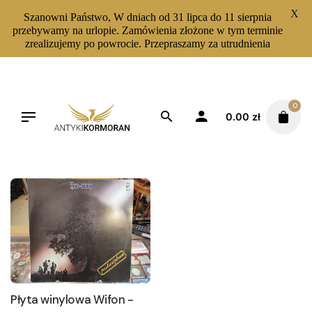
X
Szanowni Państwo, W dniach od 31 lipca do 11 sierpnia
przebywamy na urlopie. Zamówienia złożone w tym terminie
zrealizujemy po powrocie. Przepraszamy za utrudnienia
Skip
to
content
0
0.00
zł
Filters
Sortuj od najnowszych
Płyta winylowa Wifon -