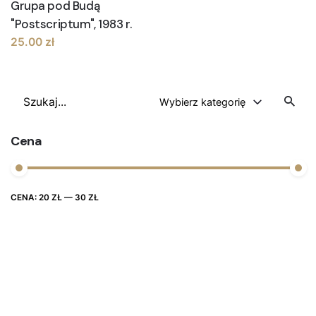
Grupa pod Budą
"Postscriptum", 1983 r.
25.00
zł
Szukaj
Wybierz kategorię
Cena
Cena
Cena
CENA:
20 ZŁ
—
30 ZŁ
FILTRUJ
max
min