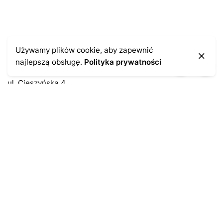
Kontakt
Używamy plików cookie, aby zapewnić
najlepszą obsługę.
Polityka prywatności
43-300 Bielsko-Biała
ul. Cieszyńska 4
Telefon:
691-547-155
Email:
kontakt@antykikormoran.pl
Moje konto
Moje zamówienia
Moja historia
Moje dane personalne
Antykikormoran.pl