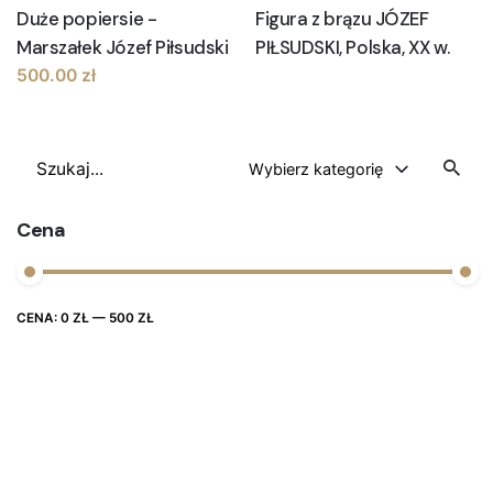
Duże popiersie -
Figura z brązu JÓZEF
Marszałek Józef Piłsudski
PIŁSUDSKI, Polska, XX w.
500.00
zł
Szukaj
Wybierz kategorię
Cena
Cena
Cena
CENA:
0 ZŁ
—
500 ZŁ
FILTRUJ
max
min