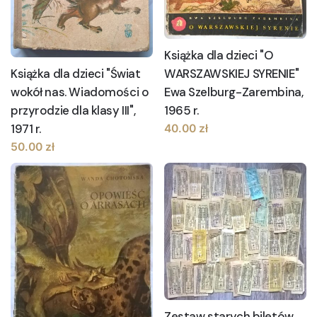
Książka dla dzieci "O
WARSZAWSKIEJ SYRENIE"
Książka dla dzieci "Świat
Ewa Szelburg-Zarembina,
wokół nas. Wiadomości o
1965 r.
przyrodzie dla klasy III",
1971 r.
40.00
zł
50.00
zł
Zestaw starych biletów