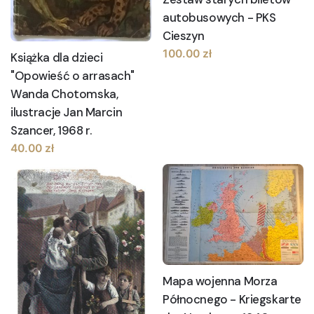
autobusowych - PKS
Cieszyn
100.00
zł
Książka dla dzieci
"Opowieść o arrasach"
Wanda Chotomska,
ilustracje Jan Marcin
Szancer, 1968 r.
40.00
zł
Mapa wojenna Morza
Północnego - Kriegskarte