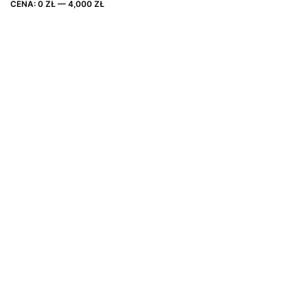
Cena
Cena
CENA:
0 ZŁ
—
4,000 ZŁ
FILTRUJ
max
min