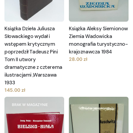
Książka Dzieła Juliusza
Książka Aleksy Siemionow
Słowackiego wydał i
Ziemia Wadowicka
wstępem krytycznym
monografia turystyczno-
poprzedził Tadeusz Pini
krajoznawcza 1984
Tom II utwory
28.00
zł
dramatyczne z czterema
ilustracjami ,Warszawa
1933
145.00
zł
BRAK W MAGAZYNIE