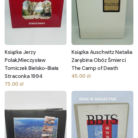
Książka Jerzy
Książka Auschwitz Natalia
Polak,Mieczysław
Zarębina Obóz Śmierci
Tomiczek Bielsko-Biała
The Camp of Death
Straconka 1994
45.00
zł
75.00
zł
BRAK W MAGAZYNIE