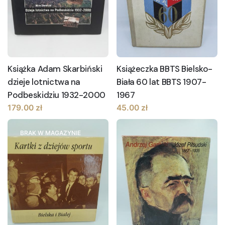
Książka Adam Skarbiński
Książeczka BBTS Bielsko-
dzieje lotnictwa na
Biała 60 lat BBTS 1907-
Podbeskidziu 1932-2000
1967
179.00
zł
45.00
zł
BRAK W MAGAZYNIE