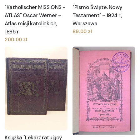
"Katholischer MISSIONS -
"Pismo Święte. Nowy
ATLAS" Oscar Werner -
Testament" - 1924 r.,
Atlas misji katolickich,
Warszawa
1885 r.
89.00
zł
200.00
zł
BRAK W MAGAZYNIE
Książka "Lekarz ratujący