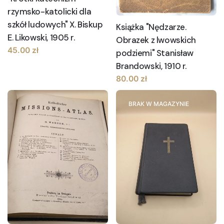
rzymsko-katolicki dla
szkół ludowych" X. Biskup
Książka "Nędzarze.
E. Likowski, 1905 r.
Obrazek z lwowskich
45.00
zł
podziemi" Stanisław
Brandowski, 1910 r.
80.00
zł
BRAK W MAGAZYNIE