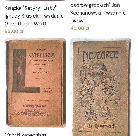
posłów greckich" Jan
Książka "Satyry i Listy"
Kochanowski - wydanie
Ignacy Krasicki - wydanie
Lwów
Gebethner i Wolff
40.00
zł
55.00
zł
"Krótki katechizm