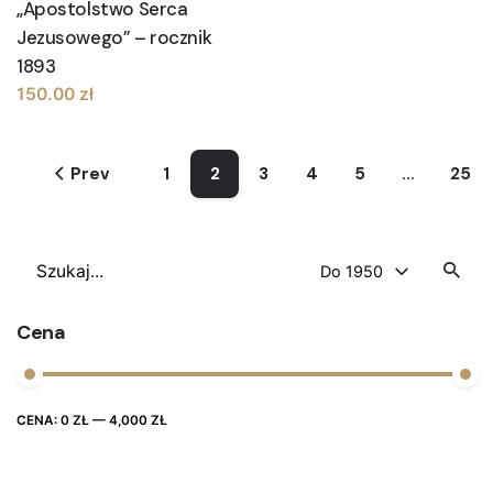
„Apostolstwo Serca
Jezusowego” – rocznik
1893
150.00
zł
Prev
1
2
3
4
5
…
25
Szukaj
Do 1950
Cena
Cena
Cena
CENA:
0 ZŁ
—
4,000 ZŁ
FILTRUJ
max
min