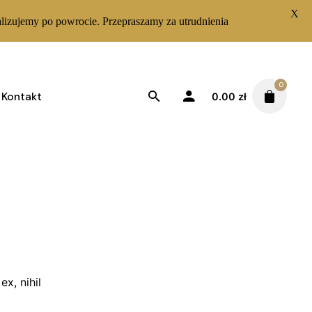
X
lizujemy po powrocie. Przepraszamy za utrudnienia
0
Kontakt
0.00
zł
x, nihil