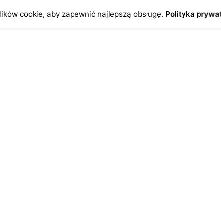
ików cookie, aby zapewnić najlepszą obsługę.
Polityka prywa
o
Antykikormoran.pl
O nas
ienia
Metody płatności
a
Metody dostawy
ersonalne
FAQ – często zadawane pytan
Regulamin
Polityka prywatności