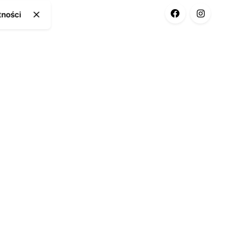
tności
ia