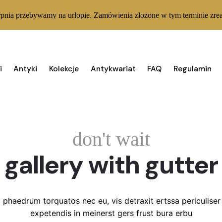
rpnia przebywamy na urlopie. Zamówienia złożone w tym terminie zrea
i
Antyki
Kolekcje
Antykwariat
FAQ
Regulamin
don't wait
gallery with gutter
 phaedrum torquatos nec eu, vis detraxit ertssa periculiser e
expetendis in meinerst gers frust bura erbu