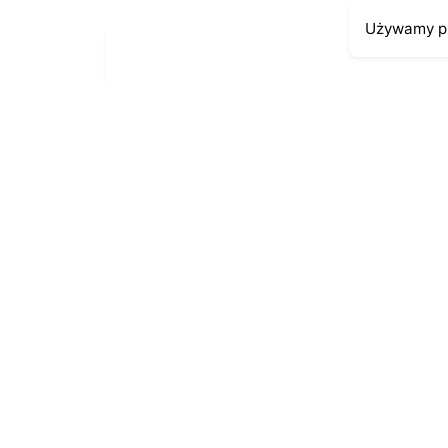
Używamy pl
Moje kont
Kontakt
43-300 Bielsko-Biała
Moje zamów
ul. Cieszyńska 4
Moja histori
Telefon:
691-547-155
Moje dane p
Email:
kontakt@antykikormoran.pl
© 2016-2023
. All rights reserved |