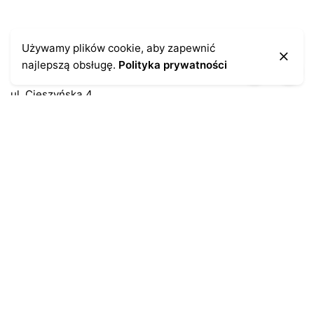
Kontakt
Używamy plików cookie, aby zapewnić
najlepszą obsługę.
Polityka prywatności
43-300 Bielsko-Biała
ul. Cieszyńska 4
Telefon:
691-547-155
Email:
kontakt@antykikormoran.pl
Moje konto
Moje zamówienia
Moja historia
Moje dane personalne
Antykikormoran.pl